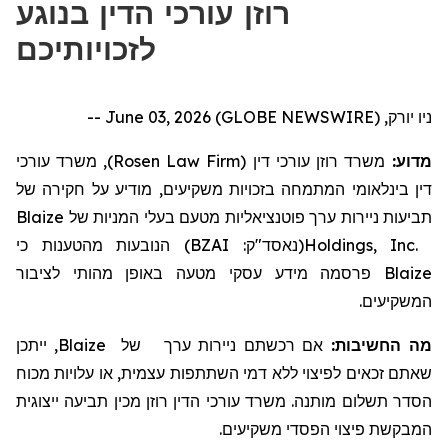
רוזן עורכי הדין בנוגע
לזכויותיכם
ניו יורק, June 03, 2026 (GLOBE NEWSWIRE) --
), משרד עורכי
Rosen Law Firm
משרד רוזן עורכי דין (
מדוע:
דין בינלאומי
המתמחה
בזכויות משקיעים,
מודיע על חקירה של
Blaize
של
ניירות ערך פוטנציאליות מטעם בעלי המניות
תביעות
כי
מהטענות
הנובעות
)
BZAI
(נאסד"ק:
Holdings, Inc.
פרסמה מידע עסקי מטעה באופן מהותי לציבור
Blaize
המשקיעים.
, ייתכן
Blaize
של
ניירות ערך
אם רכשתם
מה החשיבות:
שאתם זכאים לפיצוי ללא דמי השתתפות עצמית, או עלויות מכוח
הסדר תשלום מותנה.
משרד עורכי הדין רוזן מכין תביעה ייצוגית
המבקשת פיצוי הפסדי משקיעים.