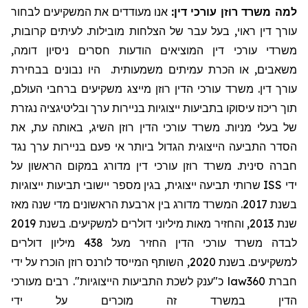
למה משרד רוזן עורכי דין:
אנו מעודדים את המשקיעים לבחור
עורך דין ראוי, בעל עבר של הצלחות מובילות. לעיתים קרובות,
משרדי עורכי דין המוציאים הודעות חסרים ניסיון דומה,
משאבים, או הכרת עמיתים משמעותית. היו נבונים בבחירת
עורך דין. משרד עורכי הדין רוזן מייצג משקיעים ברחבי העולם,
תוך ריכוז עיסוקו בתביעות ייצוגיות בניירות ערך ובליטיגציה נגזרת
של בעלי מניות. משרד עורכי הדין רוזן השיג
, באותה עת,
את
הסדר התביעה הייצוגית הגדול ביותר אי פעם בניירות ערך נגד
חברה סינית. משרד רוזן עורכי דין מדורג במקום הראשון על
שרותי תביעה ייצוגית, בגין מספר יישובי תביעות ייצוגיות
ISS
ידי
בשנת 2017. המשרד מדורג בין ארבעת הראשונים מדי שנה מאז
שנת 2013, והחזיר מאות מיליוני דולרים למשקיעים. בשנת 2019
לבדה משרד עורכי הדין החזיר מעל 438 מיליון דולרים
למשקיעים. בשנת 2020, השותף המייסד לורנס רוזן הוכרז על ידי
כ"ענק לשכת התביעות הייצוגיות". רבים מעורכי
law360
חברת
הדין במשרד זה מוכרים על ידי