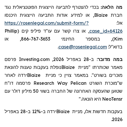
מה הלאה:
בכדי להצטרף לתביעה הייצוגית הפוטנציאלית נגד
, או למידע אודות התביעה הייצוגית היכנסו
Blaize
חברת
https://rosenlegal.com/submit-form/?
אל:
Phillip
, או צרו קשר עם עו"ד פיליפ קים (
case_id=64126
), במספר החינמי 866-767-3653, או
Kim
.
case@rosenlegal.com
בדוא"ל:
ב-28 באפריל 2026, Investing.com פרסם
:
במה מדובר
נופלת בעקבות טענות להונאת
Blaize
מאמר שכותרתו "מניית
ירדה לאחר
Blaize
כי מניית
צויין
במאמר
.
מוכרים בשורט"
ח
"
פרסמה דו
Research
Way
Pelican
השורט
ש"מוכרת
שטוען שהעסקה האחרונה של החברה בשווי 50 מיליון דולר עם
היא הונאה."
NeoTensr
ירדה ב-12% ב-28 באפריל
Blaize
בעקבות חדשות אלו, מניית
2026.