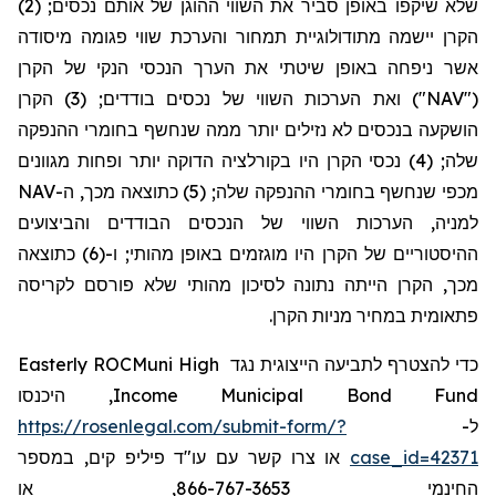
שלא שיקפו באופן סביר את השווי ההוגן של אותם נכסים; (2)
הקרן יישמה מתודולוגיית תמחור והערכת שווי פגומה מיסודה
אשר ניפחה באופן שיטתי את הערך
הנכסי
הנקי של הקרן
("NAV") ואת הערכות השווי של נכסים בודדים; (3) הקרן
הושקעה בנכסים לא נזילים יותר ממה שנחשף בחומרי ההנפקה
שלה; (4) נכסי הקרן היו בקורלציה הדוקה יותר ופחות מגוונים
מכפי שנחשף בחומרי ההנפקה שלה; (5) כתוצאה מכך, ה-NAV
למניה, הערכות
השווי של הנכסים הבודדים והביצועים
ההיסטוריים של הקרן היו מוגזמים באופן מהותי; ו-(6) כתוצאה
מכך, הקרן הייתה נתונה לסיכון מהותי שלא פורסם לקריסה
פתאומית במחיר מניות הקרן.
Easterly ROCMuni High
כדי להצטרף לתביעה הייצוגית נגד
, היכנסו
Income Municipal Bond Fund
https://rosenlegal.com/submit-form/?
ל-
או צרו קשר עם עו"ד פיליפ קים, במספר
case_id=42371
החינמי 866-767-3653, או