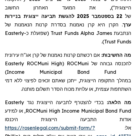
הייצוגית"), את המועד האחרון החשוב
להגשת תביעה ייצוגית בניירות
2025
בספטמבר
22
של
הקרן היא קרן נאמנות בסדרת קרנות הנאמנות של
.
ערך
Easterly
(שפועלת כ-
Trust
Funds
Alpha
הנתבעת James
).
Trust
Funds
מה החשיבות:
אם רכשתם
קרנות נאמנות של קרן אג"ח עירונית
Easterly ROCMuni High
(
ROCMuni
להכנסה גבוהה של
)
Income Municipal Bond Fund
במהלך התקופה הייצוגית, ייתכן שאתם זכאים לפיצוי ללא דמי
השתתפות עצמית, או עלויות מכוח הסדר תשלום מותנה.
Easterly
בכדי להצטרף לתביעה הייצוגית נגד
מה הלאה:
, או למידע
ROCMuni High Income Municipal Bond Fund
אודות התביעה הייצוגית היכנסו
https://rosenlegal.com/submit-form/?
אל: