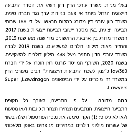
בעלי מניות. משרד עורכי הדין רוזן השיג את הסדר התביעה
הייצוגית הגדול ביותר אי פעם בניירות ערך נגד חברה סינית.
שרותי
ISS
משרד רוזן עורכי דין מדורג במקום הראשון על ידי
תביעה ייצוגית, בגין מספר יישובי תביעות ייצוגיות בשנת 2017.
המשרד מדורג בין ארבעת הראשונים מדי שנה מאז שנת 2013,
והחזיר מאות מיליוני דולרים למשקיעים. בשנת 2019 לבדה
משרד עורכי הדין החזיר
מעל
438 מיליון דולרים למשקיעים.
בשנת 2020, השותף המייסד לורנס רוזן הוכרז על ידי חברת
מעורכי הדין
כ"ענק לשכת התביעות הייצוגיות". רבים
law360
Super
,
Lawdragon
במשרד זה מוכרים על ידי הביטאונים
.
Lawyers
במה מדובר:
על פי התביעה, לאורך כל תקופת
התביעה
הייצוגית, הנתבעים הצהירו הצהרות כוזבות ו/או מטעות
ו/או לא גילו כי: (1) הקרן סימנה את נכסי הפורטפוליו שלה בשווי
של עשרות מיליוני דולרים במחירים מנופחים באופן מלאכותי