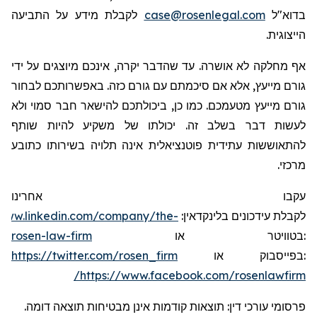
לקבלת מידע על התביעה
case@rosenlegal.com
בדוא"ל
הייצוגית.
אף מחלקה לא אושרה. עד שהדבר יקרה, אינכם מיוצגים על ידי
גורם מייעץ, אלא אם סיכמתם עם גורם כזה. באפשרותכם לבחור
גורם מייעץ מטעמכם. כמו כן, ביכולתכם להישאר חבר סמוי ולא
לעשות דבר בשלב זה. יכולתו של משקיע להיות שותף
להתאוששות עתידית פוטנציאלית אינה תלויה בשירותו כתובע
מרכזי.
עקבו אחרינו
/www.linkedin.com/company/the-
:
בלינקדאין
עידכונים
לקבלת
rosen-law-firm
או
בטוויטר
:
https://twitter.com/rosen_firm
או
בפייסבוק
:
https://www.facebook.com/rosenlawfirm/
פרסומי עורכי דין: תוצאות קודמות אינן מבטיחות תוצאה דומה.