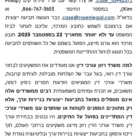
Phillip
, או צרו קשר עם עו"ד פיליפ קים (
case_id=42371
), במספר החינמי 866-767-3653, או
Kim
. כבר הוגשה תביעה ייצוגית.
case@rosenlegal.com
בדוא"ל:
אם ברצונכם לשמש כתובע המרכזי, עליכם לעתור לבית
תובע
.
בספטמבר 2025
22
עד ולא יאוחר מתאריך
המשפט
מרכזי הוא גורם מייצג, הפועל בשמם של כל השותפים לתביעה
בכל הנוגע לניהול ההתדיינות המשפטית.
למה משרד רוזן עורכי דין:
אנו מעודדים את המשקיעים לבחור
עורך דין ראוי, בעל עבר של הצלחות מובילות. לעיתים קרובות,
משרדי עורכי דין המוציאים הודעות חסרים ניסיון דומה,
משאבים, או הכרת עמיתים משמעותית.
רבים ממשרדים אלה
אינם מטפלים בפועל בתביעות ייצוגיות בניירות ערך, אלא
רק מתווכים המפנים לקוחות או שותפים עם משרדי עורכי
דין המתדיינים בפועל על התיקים.
היו נבונים בבחירת עורך
דין. משרד עורכי הדין רוזן מייצג משקיעים ברחבי העולם, תוך
ריכוז עיסוקו בתביעות ייצוגיות בניירות ערך ובליטיגציה נגזרת של