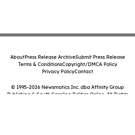
About
Press Release Archive
Submit Press Release
Terms & Conditions
Copyright/DMCA Policy
Privacy Policy
Contact
© 1995-2026 Newsmatics Inc. dba Affinity Group
Publishing & South Carolina Politics Online. All Rights
Reserved.
Cookie Settings / Your Privacy Choices