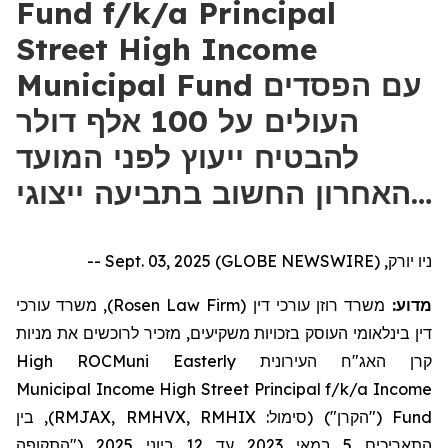
Fund f/k/a Principal
Street High Income
Municipal Fund עם הפסדים
העולים על 100 אלף דולר
להבטיח ייעוץ לפני המועד
האחרון החשוב בתביעה ייצוגי…
ניו יורק, Sept. 03, 2025 (GLOBE NEWSWIRE) --
), משרד עורכי
Rosen Law Firm
משרד רוזן עורכי דין (
מדוע:
דין בינלאומי העוסק בזכויות משקיעים, מזכיר לרוכשים את
מניות
High
ROCMuni
Easterly
העירונית
האג"ח
קרן
Municipal
Income
High
Street
Principal
f/k/a
Income
בין
("הקרן") (סימול: RMJAX, RMHVX, RMHIX),
Fund
("התקופה
2025
ביוני
12
עד
2023
במאי
5
התאריכים